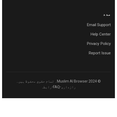
دد
Email Suppor
Help Cente
Privacy Polic
Report Issu
© 2024 Muslim AI Browser۔ تمام حقوق محفوظ ہیں۔
رازداری
•
FAQ
•
رابطہ