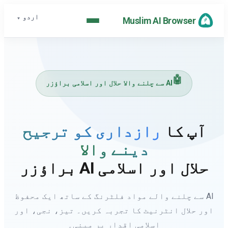
اردو
▾
Muslim AI Browser
🤖
AI سے چلنے والا حلال اور اسلامی براؤزر
آپ کا
رازداری کو ترجیح
دینے والا
حلال اور اسلامی AI براؤزر
AI سے چلنے والے مواد فلٹرنگ کے ساتھ ایک محفوظ
اور حلال انٹرنیٹ کا تجربہ کریں۔ تیز، نجی، اور
اسلامی اقدار پر مبنی۔