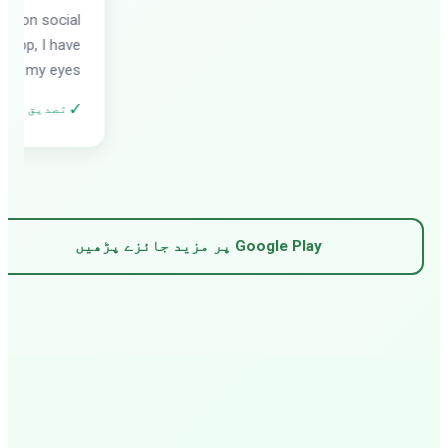
n social
p, I have
 my eyes.
✓
تصدیق شدہ le Play
Google Play پر مزید جائزے پڑھیں