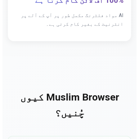
100% آف لائن کام کرتا ہے
AI مواد فلٹرنگ مکمل طور پر آپ کے آلے پر
انٹرنیٹ کے بغیر کام کرتی ہے۔
Muslim Browser کیوں
چُنیں؟