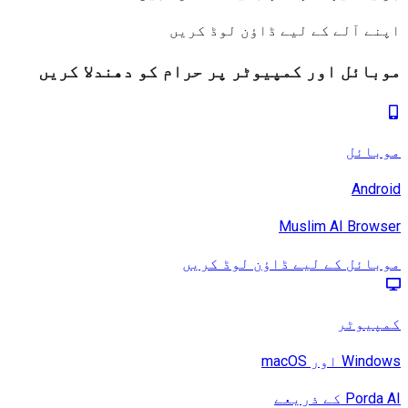
ے آلے کے لیے ڈاؤن لوڈ کریں
ائل اور کمپیوٹر پر حرام کو دھندلا کریں
بائل
Andr
Muslim AI Brow
ائل کے لیے ڈاؤن لوڈ کریں
پیوٹر
W اور macOS
Po کے ذریعے