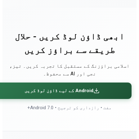
ابھی ڈاؤن لوڈ کریں - حلال
طریقے سے براؤز کریں
اسلامی براؤزنگ کے مستقبل کا تجربہ کریں۔ تیز،
نجی اور AI سے محفوظ۔
Android کے لیے ڈاؤن لوڈ کریں
مفت • رازداری کو ترجیح • Android 7.0+