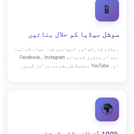
📱
سوشل میڈیا کو حلال بنائیں
ریلز، شارٹس اور اسپانسر شدہ مواد کے لیے
بلٹ ان فلٹرز کے ساتھ Facebook، Instagram
اور YouTube محفوظ طریقے سے براؤز کریں۔
🌍