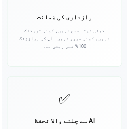
رازداری کی ضمانت
کوئی ڈیٹا جمع نہیں، کوئی ٹریکنگ
نہیں، کوئی سرور نہیں۔ آپ کی براؤزنگ
100% نجی رہتی ہے۔
✅
AI سے چلنے والا تحفظ