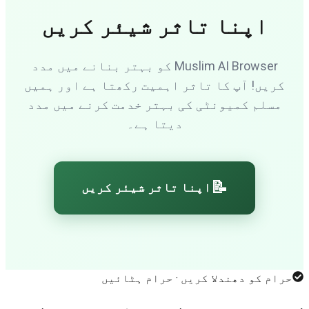
اپنا تاثر شیئر کریں
Muslim AI Browser کو بہتر بنانے میں مدد
کریں! آپ کا تاثر اہمیت رکھتا ہے اور ہمیں
مسلم کمیونٹی کی بہتر خدمت کرنے میں مدد
دیتا ہے۔
📝
اپنا تاثر شیئر کریں
رام کو دھندلا کریں · حرام ہٹائیں