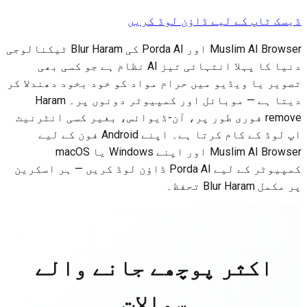
ک ٹاپ کے لیے ڈاؤن لوڈ کریں
Muslim AI Browser اور Porda AI کی Blur Haram ٹیکنالوجی
دنیا کا پہلا انتہائی تیز AI نظام ہے جو کسی بھی
یر یا ویڈیو میں حرام مواد کو خود بخود دھندلا کر
دیتا ہے — موبائل اور کمپیوٹر دونوں پر۔ Haram
remove فوری طور پر، آن-ڈیوائس، بغیر کسی انٹرنیٹ
اپ لوڈ کے کام کرتا ہے۔ اپنے Android فون کے لیے
Muslim AI Browser اور اپنے Windows یا macOS
کمپیوٹر کے لیے Porda AI ڈاؤن لوڈ کریں — ہر اسکرین
Blur Haram تحفظ۔
اکثر پوچھے جانے والے
سوالات