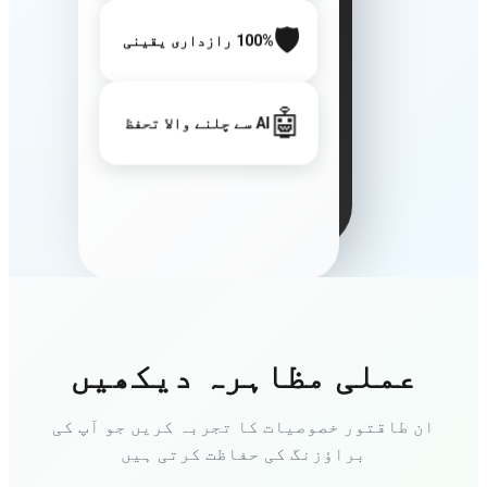
🛡️
100% رازداری یقینی
🤖
AI سے چلنے والا تحفظ
عملی مظاہرہ دیکھیں
ان طاقتور خصوصیات کا تجربہ کریں جو آپ کی
براؤزنگ کی حفاظت کرتی ہیں