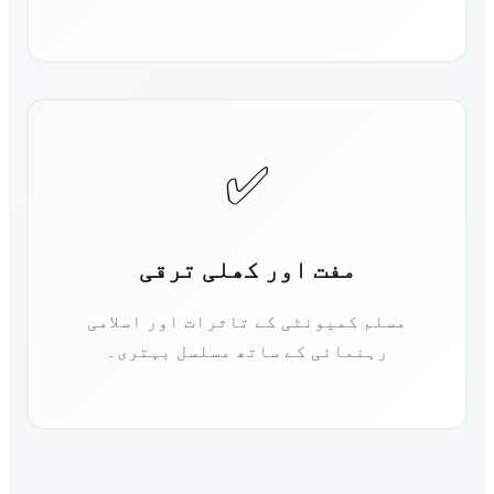
✅
مفت اور کھلی ترقی
مسلم کمیونٹی کے تاثرات اور اسلامی
رہنمائی کے ساتھ مسلسل بہتری۔