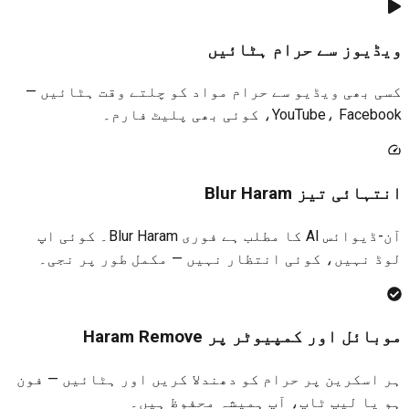
ڈیوز سے حرام ہٹائیں
 بھی ویڈیو سے حرام مواد کو چلتے وقت ہٹائیں —
YouTube، Fa، کوئی بھی پلیٹ فارم۔
ائی تیز Blur Haram
آن-ڈیوائس AI کا مطلب ہے فوری Blur Haram۔ کوئی اپ
 نہیں، کوئی انتظار نہیں — مکمل طور پر نجی۔
ئل اور کمپیوٹر پر Haram Remove
اسکرین پر حرام کو دھندلا کریں اور ہٹائیں — فون
یا لیپ ٹاپ، آپ ہمیشہ محفوظ ہیں۔