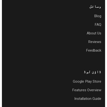
سائل
Blo
FA
About U
Review
Feedbac
اؤن لوڈ
Google Play Stor
Features Overvie
Installation Guid