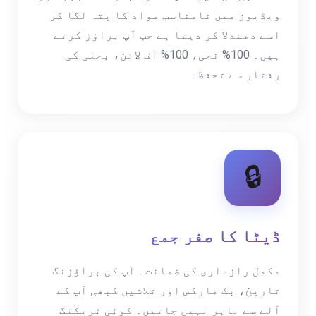
ویڈیوز میں نامناسب مواد کا پتہ لگا کر
اسے دھندلا کر دیتا ہے جب آپ براؤز کرتے
ہیں۔ 100% نجی، 100% آف لائن، بجلی کی
رفتار سے تحفظ۔
🔒
ڈیٹا کا صفر جمع
مکمل رازداری کی ضمانت۔ آپ کی براؤزنگ
تاریخ، بک مارکس اور تلاشیں کبھی آپ کے
آلے سے باہر نہیں جاتیں۔ کوئی ٹریکنگ