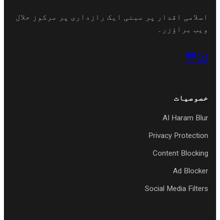
اسلامی اقدار پر مبنی ایک رازداری پر مرکوز حلا
ویب براؤزر
💬

خصوصیا
AI Haram Blu
Privacy Protectio
Content Blockin
Ad Blocke
Social Media Filter