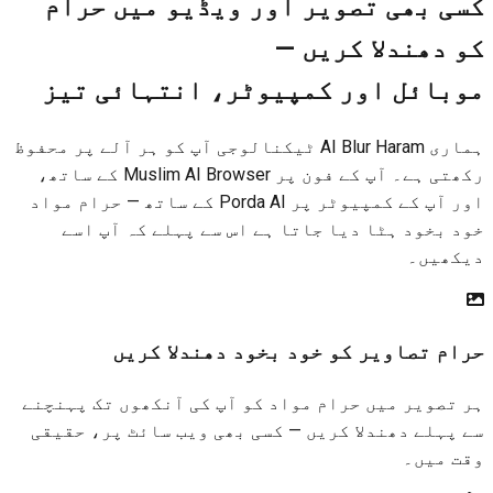
ی بھی تصویر اور ویڈیو میں حرام
 دھندلا کریں —
بائل اور کمپیوٹر، انتہائی تیز
ہماری AI Blur Haram ٹیکنالوجی آپ کو ہر آلے پر محفوظ
رکھتی ہے۔ آپ کے فون پر Muslim AI Browser کے ساتھ،
اور آپ کے کمپیوٹر پر Porda AI کے ساتھ — حرام مواد
 بخود ہٹا دیا جاتا ہے اس سے پہلے کہ آپ اسے
کھیں۔
م تصاویر کو خود بخود دھندلا کریں
تصویر میں حرام مواد کو آپ کی آنکھوں تک پہنچنے
پہلے دھندلا کریں — کسی بھی ویب سائٹ پر، حقیقی
 میں۔