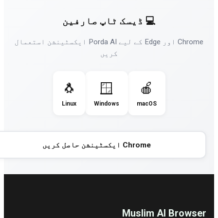
💻
ڈیسک ٹاپ صارفین
Chrome اور Edge کے لیے Porda AI ایکسٹینشن استعمال
کریں
🐧
🪟
🍎
Linux
Windows
macOS
Chrome ایکسٹینشن حاصل کریں
Muslim AI Browse