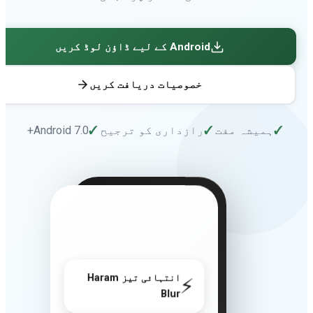
Android کے لیے ڈاؤن لوڈ کریں
خصوصیات دریافت کریں
✓
ہمیشہ مفت
✓
رازداری کو ترجیح
✓
Android 7.0+
انتہائی تیز Haram
⚡
Blur