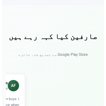
صارفین کیا کہہ رہے ہیں
Google Play Store سے تصدیق شدہ جائزے
im
AF
26
m boys. I
gaze when