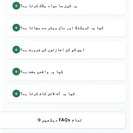
فائل پر مبنی خفیہ کاری، ایپ سینڈ باکسنگ، HTTPS/TLS
+
یہ کون سا مواد بلاک کرتا ہے؟
فیہ کاری، اور آپ کے آلے کی لاک اسکرین سیکیورٹی۔ تمام
قامی ڈیٹا خفیہ کاری اور الگ تھلگ ہے۔
حفظ کی متعدد پرتیں: اشتہار بلاکر، نقصاندہ سائٹ بلاکنگ،
الغ مواد فلٹر، جوئے کی سائٹ بلاکر، ریلز/شارٹس بلاکر،
+
کیا یہ ٹریکنگ اور مال ویئر سے بچاتا ہے؟
ور سوشل میڈیا فلٹرز۔
ی ہاں! ہم آپ کے آلے پر مقامی طور پر پروسیس کردہ
EasyList، EasyPrivacy اور StevenBlack بلاک لسٹس کا
+
ایپ کو کن اجازتوں کی ضرورت ہے؟
ستعمال کرتے ہوئے خود بخود اشتہارات، ٹریکرز اور
قصاندہ ویب سائٹس کو بلاک کرتے ہیں۔
م کم سے کم اجازتیں مانگتے ہیں: براؤزنگ کے لیے انٹرنیٹ،
اؤن لوڈ کے لیے اسٹوریج، اور اختیاری کیمرہ/مائیکروفون
+
کیا یہ واقعی مفت ہے؟
رف جب ویب سائٹس کو ان کی ضرورت ہو۔ تمام اجازتیں شفاف
ریقے سے استعمال کی جاتی ہیں۔
جی ہاں! Muslim AI Browser 100% ہمیشہ کے لیے مفت ہے، بغیر
سی پوشیدہ اخراجات، سبسکرپشن، یا پے وال کے پیچھے بند
+
کیا یہ آف لائن کام کرتا ہے؟
ریمیم خصوصیات کے۔
جی ہاں! AI مواد فلٹرنگ 100% آف لائن کام کرتی ہے۔ بلاک لسٹس
قامی طور پر محفوظ ہیں، اس لیے آف لائن ہونے پر بھی تحفظ
اری رہتا ہے۔
تمام FAQs دیکھیں