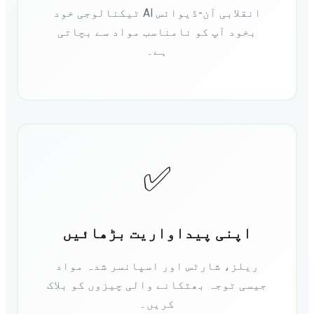
انقلابی آن-ڈیوائس AI ٹیکنالوجی خود
بخود آپ کو نامناسب مواد سے بچاتی
ہے۔
✅
اپنی پیداواریت بڑھائیں
ریلز، شارٹس اور اسپانسر شدہ مواد
جیسی توجہ بھٹکانے والی چیزوں کو بلاک
کریں۔