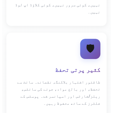
نہیں، کوئی سرور نہیں، کوئی کلاؤڈ اپ لوڈ
نہیں۔
🛡️
کثیر پرتی تحفظ
طاقتور اشتہار بلاکنگ، نقصاندہ سائٹ سے
تحفظ، اور بالغ مواد، جوئے کی سائٹس،
ریلز/شارٹس اور اسپانسر شدہ پوسٹس کے
فلٹرز کے ساتھ محفوظ رہیں۔