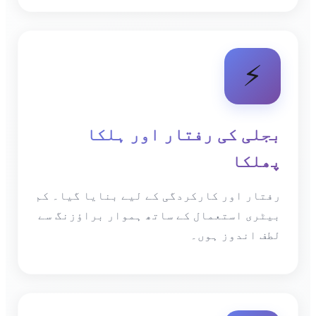
⚡
بجلی کی رفتار اور ہلکا
پھلکا
رفتار اور کارکردگی کے لیے بنایا گیا۔ کم
بیٹری استعمال کے ساتھ ہموار براؤزنگ سے
لطف اندوز ہوں۔