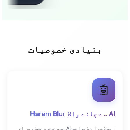
بنیادی خصوصیات
🤖
AI سے چلنے والا Haram Blur
انقلابی آن-ڈیوائس AI خود بخود تصاویر اور