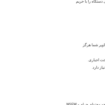
روی دستگاه را با حریم
اویر شما هرگز
خت اجباری.
از دارد.
Muslim AI Browser توسط — فناوری هوش مصنوعی متن‌باز که به‌طور خاص برای شناسایی و محو محتوای حرام و NSFW