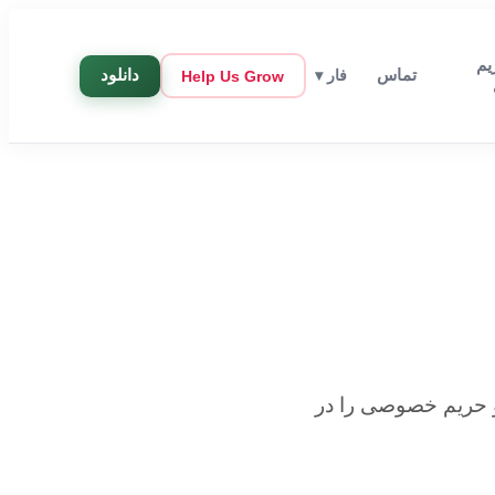
م
تماس
دانلود
فار
▾
Help Us Grow
 حریم خصوصی را در